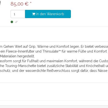
85,00
€
*
In den Warenkorb
im Gehen Wert auf Grip, Wärme und Komfort legen. Er bietet verbesse
e ein Fleece-Innenfutter und Thinsulate™ für warme Füße und Komfo
Materialien hergestellt.
 Passform sorgt für Fußhalt und maximalen Komfort, während die Cu
 Touring-Manschette bietet zusätzliche Stabilität und Knöchelhalt un
eschutz, und der wasserdichte Reißverschluss sorgt dafür, dass Näss