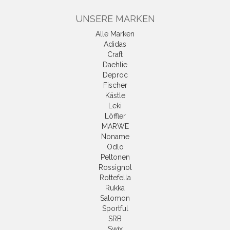
UNSERE MARKEN
Alle Marken
Adidas
Craft
Daehlie
Deproc
Fischer
Kästle
Leki
Löffler
MARWE
Noname
Odlo
Peltonen
Rossignol
Rottefella
Rukka
Salomon
Sportful
SRB
Swix