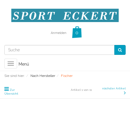
Anmelden
Toggle
Menü
navigation
Sie sind hier:
Nach Hersteller
Fischer
nächster Artikel
Zur
Artikel 1 von 11
Übersicht