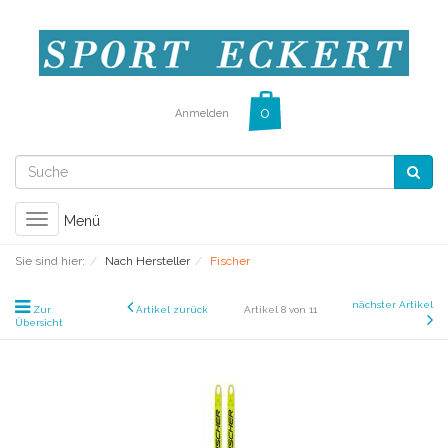
Anmelden
Toggle
Menü
navigation
Sie sind hier:
Nach Hersteller
Fischer
nächster Artikel
Zur
Artikel zurück
Artikel 8 von 11
Übersicht